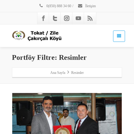
0(850) 888 34 60
/
İletişim
Portföy Filtre:
Resimler
Ana Sayfa
Resimler