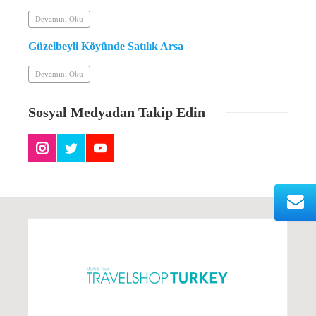
Devamını Oku
Devam
Güzelbeyli Köyünde Satılık Arsa
Aşık 
Devamını Oku
Devam
Sosyal
Medyadan Takip Edin