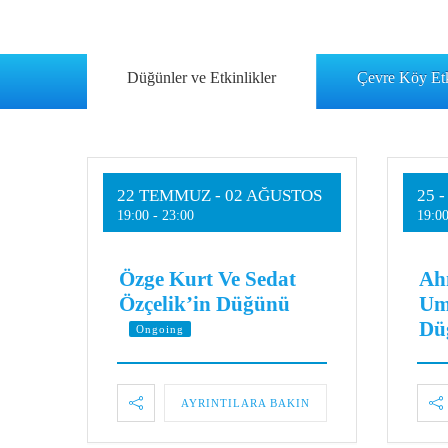
Düğünler ve Etkinlikler
Çevre Köy Etk
22 TEMMUZ
- 02 AĞUSTOS
25 
19:00
-
23:00
19:0
Özge Kurt Ve Sedat
Ah
Özçelik’in Düğünü
Um
Dü
Ongoing
AYRINTILARA BAKIN