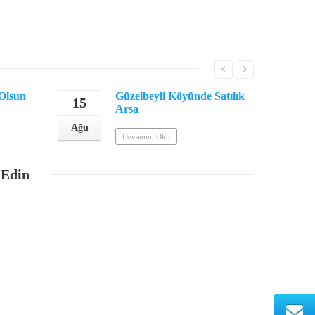
 Olsun
Güzelbeyli Köyünde Satılık
15
17
Arsa
Ağu
Ağu
Devamını Oku
 Edin