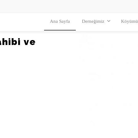
Ana Sayfa
Derneğimiz
Köyümü
a
h
i
b
i
v
e