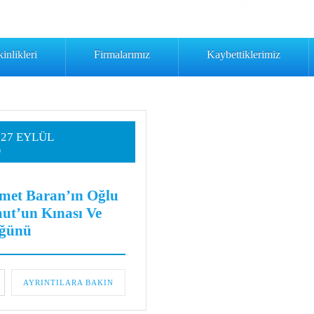
inlikleri
Firmalarımız
Kaybettiklerimiz
- 27 EYLÜL
0
met Baran’ın Oğlu
ut’un Kınası Ve
ğünü
AYRINTILARA BAKIN